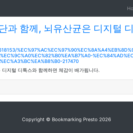
H
단과 함께, 뇌유산균은 디지털 
/991618153/%EC%97%AC%EC%97%90%EC%8A%A4%EB%8D
-%EC%9C%A0%EC%82%B0%EA%B7%A0-%EC%84%AD%EC
%EC%A3%BC%EA%B8%B0-217470
 디지털 디톡스와 함께하면 체감이 배가됩니다.
Copyright © Bookmarking Presto 2026