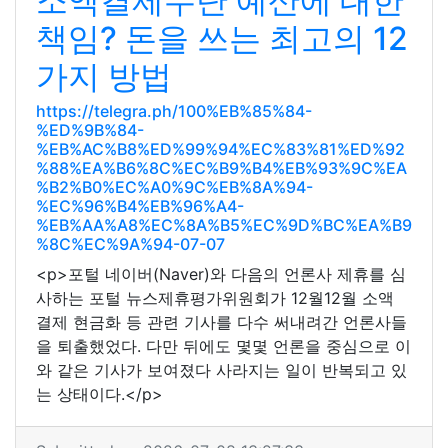
소액결제수단 예산에 대한
책임? 돈을 쓰는 최고의 12
가지 방법
https://telegra.ph/100%EB%85%84-
%ED%9B%84-
%EB%AC%B8%ED%99%94%EC%83%81%ED%92
%88%EA%B6%8C%EC%B9%B4%EB%93%9C%EA
%B2%B0%EC%A0%9C%EB%8A%94-
%EC%96%B4%EB%96%A4-
%EB%AA%A8%EC%8A%B5%EC%9D%BC%EA%B9
%8C%EC%9A%94-07-07
<p>포털 네이버(Naver)와 다음의 언론사 제휴를 심
사하는 포털 뉴스제휴평가위원회가 12월12월 소액
결제 현금화 등 관련 기사를 다수 써내려간 언론사들
을 퇴출했었다. 다만 뒤에도 몇몇 언론을 중심으로 이
와 같은 기사가 보여졌다 사라지는 일이 반복되고 있
는 상태이다.</p>